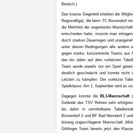
Bereich.)
Das krasse Gegenteil erlebten die Mitgli
Regionalliga), die beim TC Bissendorf e
die Mehrheit der angereisten Mannschaft
entschieden hatte, musste man ertrage
durch starken Dauerregen und unangene
unter diesen Bedingungen alle andere 
gegen starke, konzentrierte Teams aus 
das bis dahin auf dem vorletzten Tabell
Team wurde jeweils nur ein Spiel gewon
deutlich geschwächt und konnte nicht d
Letzten zu kämpfen. Der vorletzte Tabe
Spielklasse. Am 1. September wird es si
Dagegen konnte die
RL3-Mannschaft
(
Gelände des TSV Rehren sehr erfolgrei
bis dahin in unmittelbarer Tabellen
Bissendorf 2 und BF Bad Nenndorf 2 und 
bislang ungeschlagene Mannschaft „Midd
Göttinger Team bereits jetzt den Klass