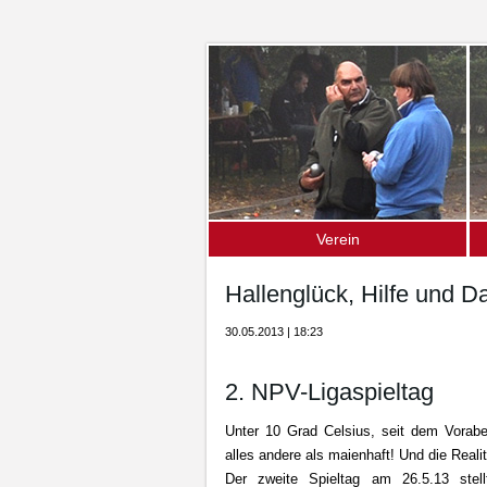
Verein
Über uns – die Fakten
D
Hallenglück, Hilfe und D
Mitgliedschaft
S
30.05.2013 | 18:23
S
O
2. NPV-Ligaspieltag
U
Unter 10 Grad Celsius, seit dem Vorabe
alles andere als maienhaft! Und die Reali
Der zweite Spieltag am 26.5.13 stel