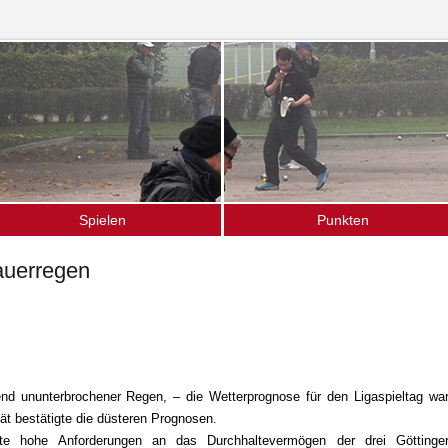
Spielen
Punkten
as Spiel
Ligamannschaften
auerregen
pielen im Verein
Termine (Turniere · Events)
chnupperkurse
Gänseliesel-Turnier
ffener Bouletreff
Vereinsturniere
nser Spielort
Hochschulsport
nd ununterbrochener Regen, – die Wetterprognose für den Ligaspieltag wa
tät bestätigte die düsteren Prognosen.
lte hohe Anforderungen an das Durchhaltevermögen der drei Göttinge