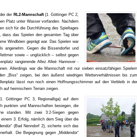
eder der
RL2-Mannschaft
(1. Göttinger PC 2,
inen Platz unter Wasser vorfanden. Nachdem
en sich für die Durchführung des Spieltages
n, dass das Spielen den gesamten Tag über
hme Windböen geprägt war. Das Spielen war
als angenehm. Gegen die Bissendorfer und
Rettmer sowie – unglücklich – selbst gegen
enplatz rangierende Allez Alleé Hannover -
nen. Allerdings war die Mannschaft mit nur sieben einsatzfähigen Spieler
en „Biss“ zeigen, bei den äußerst wiedrigen Wetterverhältnissen bis zu
llenplatz lässt nun noch einen Hoffnungsschimmer auf den Verbleib in de
ch auf heimischem Terrain zeigen.
1. Göttinger PC 3, Regionalliga) auf dem
ch punkten und Mannschaften besiegen, die
nähe standen. Mit zwei 3:2-Siegen gegen
einem 3. Erfolg, nämlich dem Sieg über die
endür“ (Bad Nenndorf 2), sicherte sich das
enerhalt. Die Begegnung gegen „Middendür“