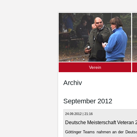
Verein
Über uns – die Fakten
D
Archiv
Mitgliedschaft
S
S
September 2012
O
24.09.2012 | 21:16
U
Deutsche Meisterschaft Veteran 
Göttinger Teams nahmen an der Deutsc