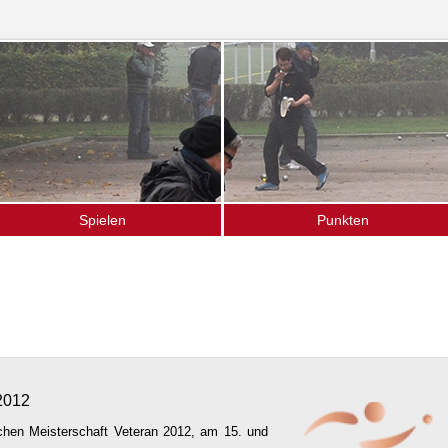
Spielen
Punkten
as Spiel
Ligamannschaften
pielen im Verein
Termine (Turniere · Events)
chnupperkurse
Gänseliesel-Turnier
ffener Bouletreff
Vereinsturniere
nser Spielort
Hochschulsport
2012
hen Meisterschaft Veteran 2012, am 15. und