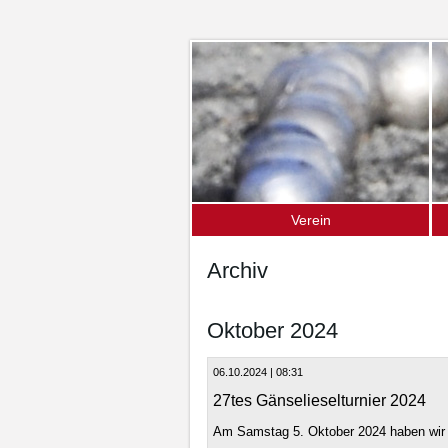
Verein
Über uns – die Fakten
D
Archiv
Mitgliedschaft
S
S
Oktober 2024
O
06.10.2024 | 08:31
U
27tes Gänselieselturnier 2024
Am Samstag 5. Oktober 2024 haben wir e