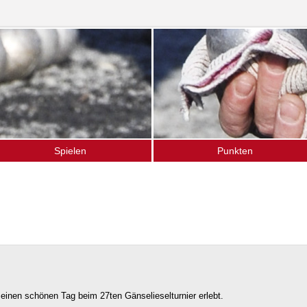
Spielen
Punkten
as Spiel
Ligamannschaften
pielen im Verein
Termine (Turniere · Events)
chnupperkurse
Gänseliesel-Turnier
ffener Bouletreff
Vereinsturniere
nser Spielort
Hochschulsport
inen schönen Tag beim 27ten Gänselieselturnier erlebt.